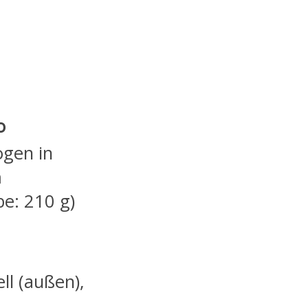
o
gen in
m
be: 210 g)
ll (außen),