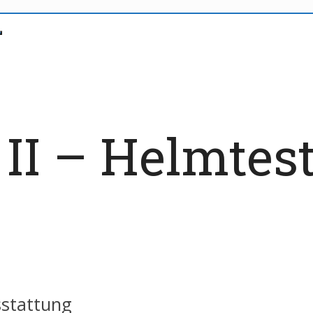
I – Helmtest
sstattung