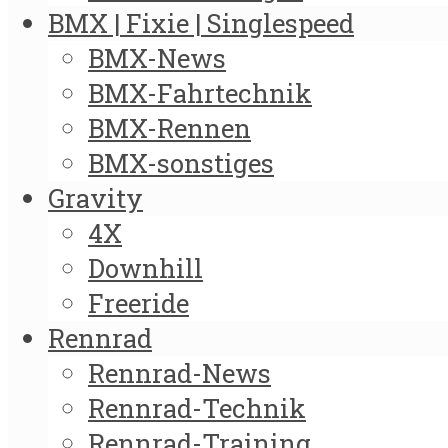
BMX | Fixie | Singlespeed
BMX-News
BMX-Fahrtechnik
BMX-Rennen
BMX-sonstiges
Gravity
4X
Downhill
Freeride
Rennrad
Rennrad-News
Rennrad-Technik
Rennrad-Training