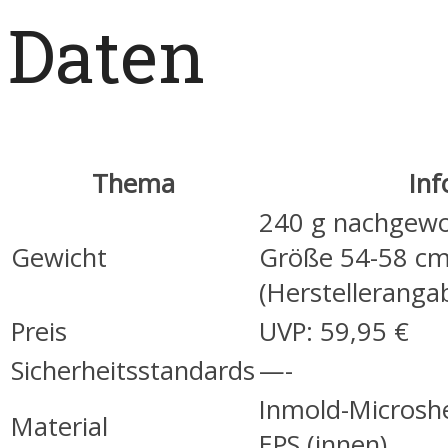
Daten
Thema
Inf
240 g nachgewo
Gewicht
Größe 54-58 c
(Herstelleranga
Preis
UVP: 59,95 €
Sicherheitsstandards
—-
Inmold-Microshe
Material
EPS (innen),