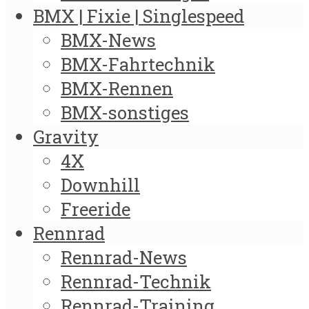
BMX | Fixie | Singlespeed
BMX-News
BMX-Fahrtechnik
BMX-Rennen
BMX-sonstiges
Gravity
4X
Downhill
Freeride
Rennrad
Rennrad-News
Rennrad-Technik
Rennrad-Training