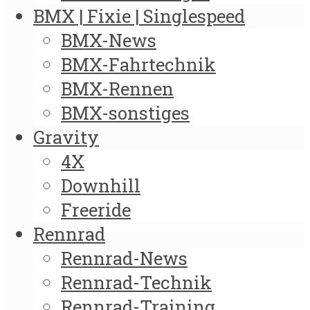
BMX | Fixie | Singlespeed
BMX-News
BMX-Fahrtechnik
BMX-Rennen
BMX-sonstiges
Gravity
4X
Downhill
Freeride
Rennrad
Rennrad-News
Rennrad-Technik
Rennrad-Training