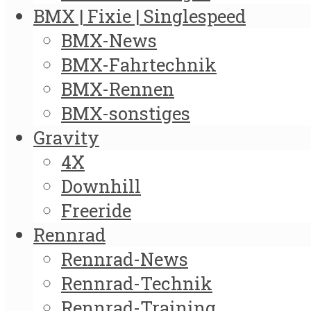
BMX | Fixie | Singlespeed
BMX-News
BMX-Fahrtechnik
BMX-Rennen
BMX-sonstiges
Gravity
4X
Downhill
Freeride
Rennrad
Rennrad-News
Rennrad-Technik
Rennrad-Training