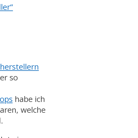
ler“
herstellern
er so
ops
habe ich
waren, welche
.