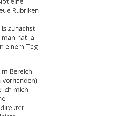
ot eine
neue Rubriken
ils zunächst
r man hat ja
 an einem Tag
im Bereich
h vorhanden).
 ich mich
ne
direkter