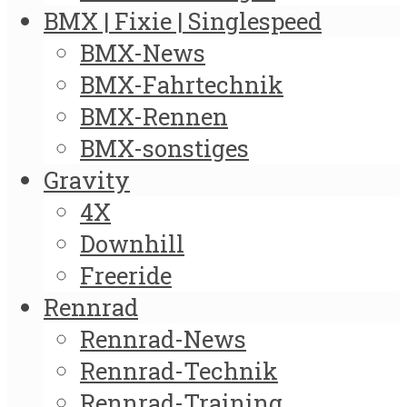
BMX | Fixie | Singlespeed
BMX-News
BMX-Fahrtechnik
BMX-Rennen
BMX-sonstiges
Gravity
4X
Downhill
Freeride
Rennrad
Rennrad-News
Rennrad-Technik
Rennrad-Training