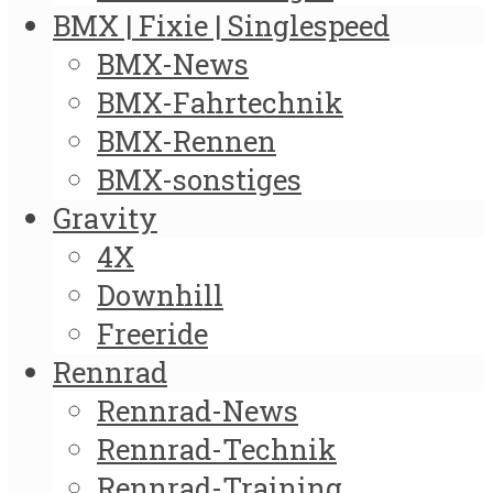
BMX | Fixie | Singlespeed
BMX-News
BMX-Fahrtechnik
BMX-Rennen
BMX-sonstiges
Gravity
4X
Downhill
Freeride
Rennrad
Rennrad-News
Rennrad-Technik
Rennrad-Training