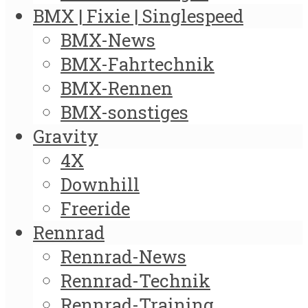
BMX | Fixie | Singlespeed
BMX-News
BMX-Fahrtechnik
BMX-Rennen
BMX-sonstiges
Gravity
4X
Downhill
Freeride
Rennrad
Rennrad-News
Rennrad-Technik
Rennrad-Training