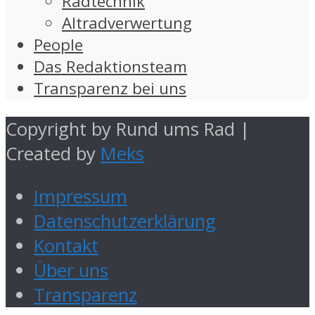
Radtechnik
Altradverwertung
People
Das Redaktionsteam
Transparenz bei uns
Copyright by Rund ums Rad |
Created by
Meks
Impressum
Datenschutzerklärung
Kontakt
Über uns
Transparenz