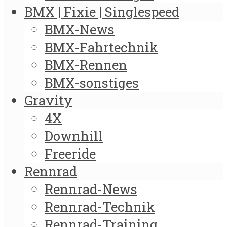
BMX | Fixie | Singlespeed
BMX-News
BMX-Fahrtechnik
BMX-Rennen
BMX-sonstiges
Gravity
4X
Downhill
Freeride
Rennrad
Rennrad-News
Rennrad-Technik
Rennrad-Training