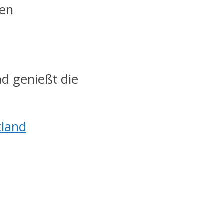
nen
d genießt die
tland