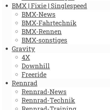
BMX | Fixie | Singlespeed
BMX-News
BMX-Fahrtechnik
BMX-Rennen
BMX-sonstiges
Gravity
4X
Downhill
Freeride
Rennrad
Rennrad-News
Rennrad-Technik
Rennrad-Training