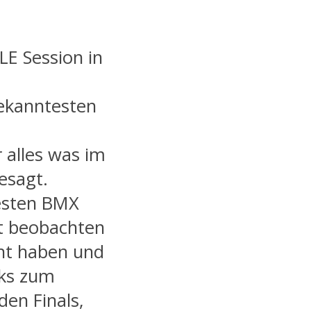
LE Session in
bekanntesten
 alles was im
esagt.
hesten BMX
ut beobachten
cht haben und
cks zum
den Finals,