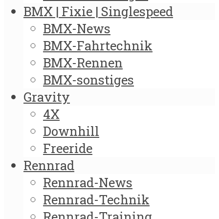
BMX | Fixie | Singlespeed
BMX-News
BMX-Fahrtechnik
BMX-Rennen
BMX-sonstiges
Gravity
4X
Downhill
Freeride
Rennrad
Rennrad-News
Rennrad-Technik
Rennrad-Training