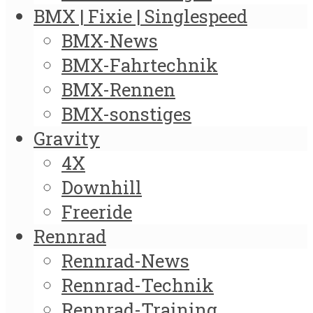
BMX | Fixie | Singlespeed
BMX-News
BMX-Fahrtechnik
BMX-Rennen
BMX-sonstiges
Gravity
4X
Downhill
Freeride
Rennrad
Rennrad-News
Rennrad-Technik
Rennrad-Training