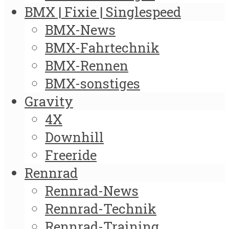
BMX | Fixie | Singlespeed
BMX-News
BMX-Fahrtechnik
BMX-Rennen
BMX-sonstiges
Gravity
4X
Downhill
Freeride
Rennrad
Rennrad-News
Rennrad-Technik
Rennrad-Training