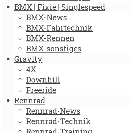
BMX | Fixie | Singlespeed
BMX-News
BMX-Fahrtechnik
BMX-Rennen
BMX-sonstiges
Gravity
4X
Downhill
Freeride
Rennrad
Rennrad-News
Rennrad-Technik
Rennrad-Training