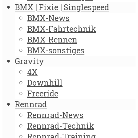
BMX | Fixie | Singlespeed
BMX-News
BMX-Fahrtechnik
BMX-Rennen
BMX-sonstiges
Gravity
4X
Downhill
Freeride
Rennrad
Rennrad-News
Rennrad-Technik
Rennrad-Training