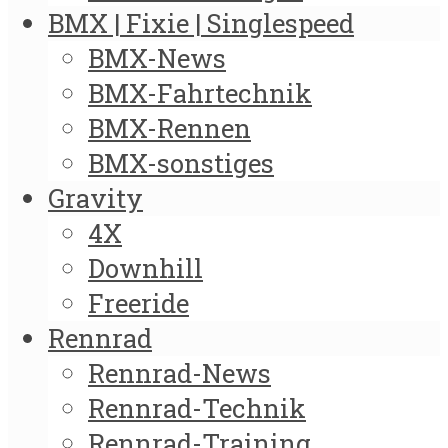
BMX | Fixie | Singlespeed
BMX-News
BMX-Fahrtechnik
BMX-Rennen
BMX-sonstiges
Gravity
4X
Downhill
Freeride
Rennrad
Rennrad-News
Rennrad-Technik
Rennrad-Training