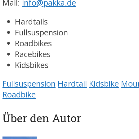
Mail:
info@pakka.de
Hardtails
Fullsuspension
Roadbikes
Racebikes
Kidsbikes
Fullsuspension
Hardtail
Kidsbike
Moun
Roadbike
Über den Autor