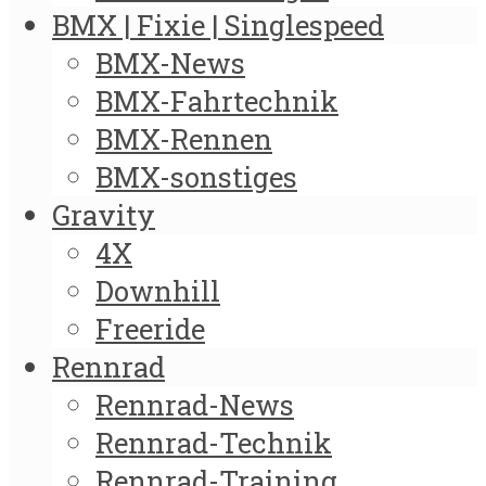
BMX | Fixie | Singlespeed
BMX-News
BMX-Fahrtechnik
BMX-Rennen
BMX-sonstiges
Gravity
4X
Downhill
Freeride
Rennrad
Rennrad-News
Rennrad-Technik
Rennrad-Training