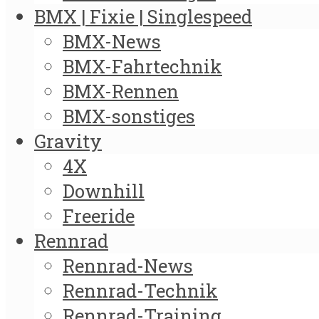
BMX | Fixie | Singlespeed
BMX-News
BMX-Fahrtechnik
BMX-Rennen
BMX-sonstiges
Gravity
4X
Downhill
Freeride
Rennrad
Rennrad-News
Rennrad-Technik
Rennrad-Training