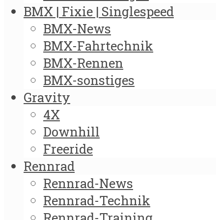
BMX | Fixie | Singlespeed
BMX-News
BMX-Fahrtechnik
BMX-Rennen
BMX-sonstiges
Gravity
4X
Downhill
Freeride
Rennrad
Rennrad-News
Rennrad-Technik
Rennrad-Training