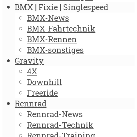
BMX | Fixie | Singlespeed
BMX-News
BMX-Fahrtechnik
BMX-Rennen
BMX-sonstiges
Gravity
4X
Downhill
Freeride
Rennrad
Rennrad-News
Rennrad-Technik
Rennrad-Training