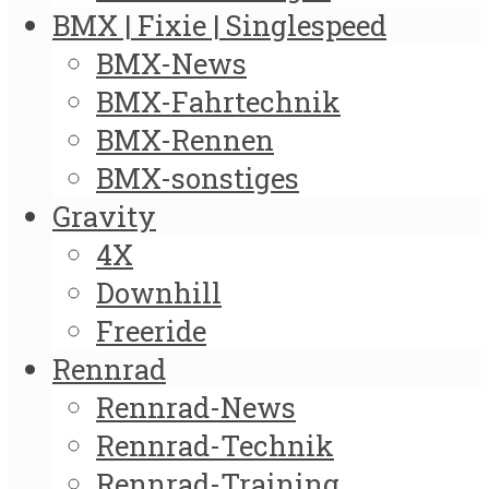
BMX | Fixie | Singlespeed
BMX-News
BMX-Fahrtechnik
BMX-Rennen
BMX-sonstiges
Gravity
4X
Downhill
Freeride
Rennrad
Rennrad-News
Rennrad-Technik
Rennrad-Training