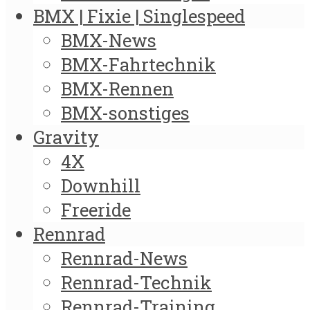
BMX | Fixie | Singlespeed
BMX-News
BMX-Fahrtechnik
BMX-Rennen
BMX-sonstiges
Gravity
4X
Downhill
Freeride
Rennrad
Rennrad-News
Rennrad-Technik
Rennrad-Training