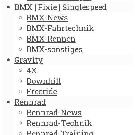
BMX | Fixie | Singlespeed
BMX-News
BMX-Fahrtechnik
BMX-Rennen
BMX-sonstiges
Gravity
4X
Downhill
Freeride
Rennrad
Rennrad-News
Rennrad-Technik
Rennrad-Training