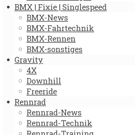
BMX | Fixie | Singlespeed
BMX-News
BMX-Fahrtechnik
BMX-Rennen
BMX-sonstiges
Gravity
4X
Downhill
Freeride
Rennrad
Rennrad-News
Rennrad-Technik
Rennrad-Training