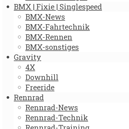
BMX | Fixie | Singlespeed
BMX-News
BMX-Fahrtechnik
BMX-Rennen
BMX-sonstiges
Gravity
4X
Downhill
Freeride
Rennrad
Rennrad-News
Rennrad-Technik
Rennrad-Training