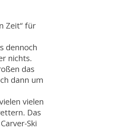
n Zeit“ für
kes dennoch
r nichts.
roßen das
mich dann um
 vielen vielen
rettern. Das
 Carver-Ski