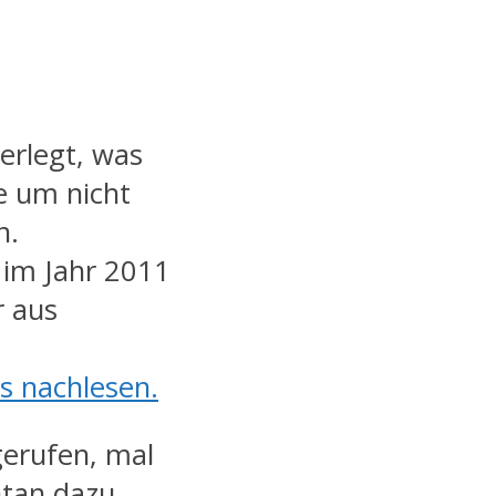
erlegt, was
e um nicht
n.
s im Jahr 2011
r aus
s nachlesen.
gerufen, mal
ntan dazu