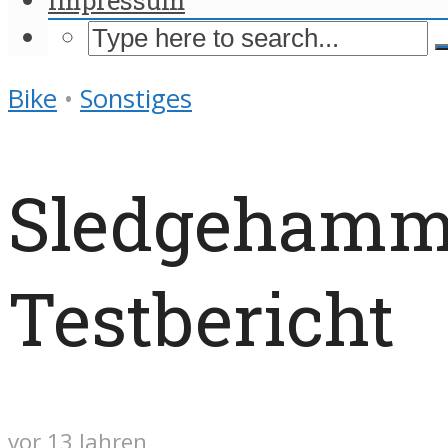
Bike
•
Sonstiges
Sledgehamme
Testbericht
vor 13 Jahren