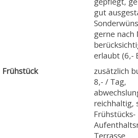
gepflegt, g
gut ausgest
Sonderwüns
gerne nach 
berücksicht
erlaubt (6,-
Frühstück
zusätzlich b
8,- / Tag,
abwechslun
reichhaltig,
Frühstücks-
Aufenthalts
Terrasse