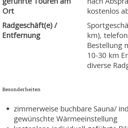
geführte Touren am
nach Abspr
Ort
kostenlos a
Radgeschäft(e) /
Sportgeschä
Entfernung
km), telefon
Bestellung m
10-30 km E
diverse Rad
Besonderheiten
zimmerweise buchbare Sauna/ indi
gewünschte Wärmeeinstellung