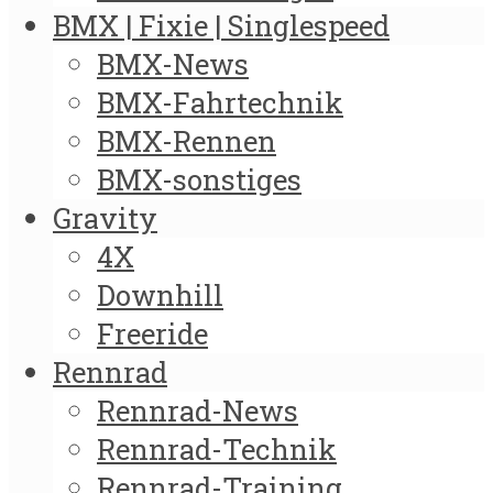
BMX | Fixie | Singlespeed
BMX-News
BMX-Fahrtechnik
BMX-Rennen
BMX-sonstiges
Gravity
4X
Downhill
Freeride
Rennrad
Rennrad-News
Rennrad-Technik
Rennrad-Training