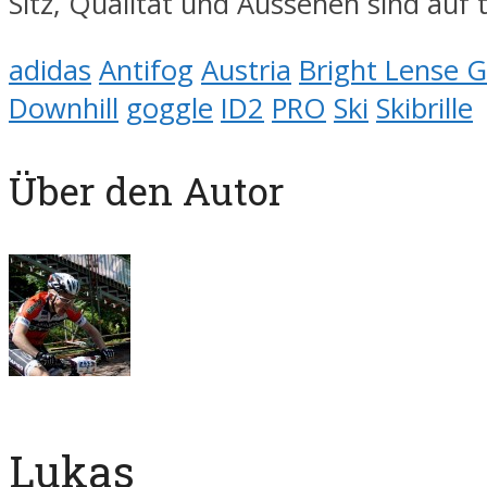
Sitz, Qualität und Aussehen sind auf 
adidas
Antifog
Austria
Bright Lense G
Downhill
goggle
ID2
PRO
Ski
Skibrille
Über den Autor
Lukas