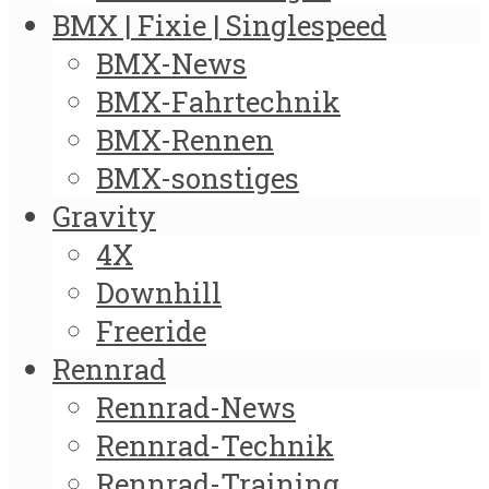
BMX | Fixie | Singlespeed
BMX-News
BMX-Fahrtechnik
BMX-Rennen
BMX-sonstiges
Gravity
4X
Downhill
Freeride
Rennrad
Rennrad-News
Rennrad-Technik
Rennrad-Training