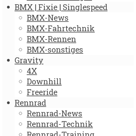
BMX | Fixie | Singlespeed
BMX-News
BMX-Fahrtechnik
BMX-Rennen
BMX-sonstiges
Gravity
4X
Downhill
Freeride
Rennrad
Rennrad-News
Rennrad-Technik
Rennrad-Training