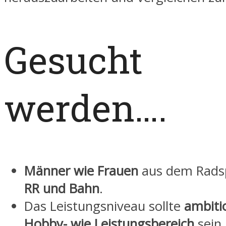
Gesucht
werden….
Männer wie Frauen
aus dem Rads
RR und Bahn
.
Das Leistungsniveau sollte
ambiti
Hobby- wie Leistungsbereich
sein.