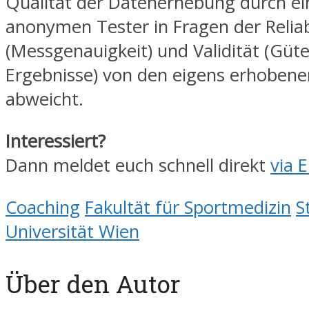
Qualität der Datenerhebung durch e
anonymen Tester in Fragen der Reliabi
(Messgenauigkeit) und Validität (Güte
Ergebnisse) von den eigens erhoben
abweicht.
Interessiert?
Dann meldet euch schnell direkt
via E
Coaching
Fakultät für Sportmedizin
S
Universität Wien
Über den Autor