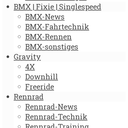
BMX | Fixie | Singlespeed
BMX-News
BMX-Fahrtechnik
BMX-Rennen
BMX-sonstiges
Gravity
4X
Downhill
Freeride
Rennrad
Rennrad-News
Rennrad-Technik
Rennrad-Training