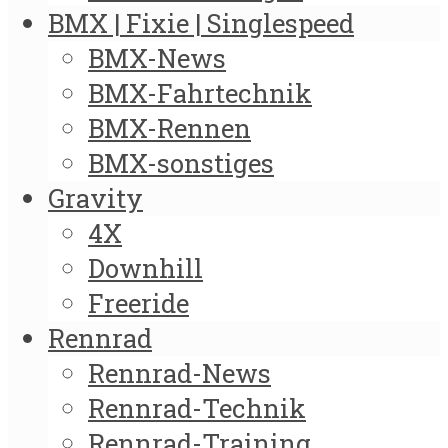
BMX | Fixie | Singlespeed
BMX-News
BMX-Fahrtechnik
BMX-Rennen
BMX-sonstiges
Gravity
4X
Downhill
Freeride
Rennrad
Rennrad-News
Rennrad-Technik
Rennrad-Training