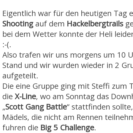
Eigentlich war für den heutigen Tag 
Shooting
auf dem
Hackelbergtrails
ge
bei dem Wetter konnte der Heli leider
:-(.
Also trafen wir uns morgens um 10 
Stand und wir wurden wieder in 2 G
aufgeteilt.
Die eine Gruppe ging mit Steffi zum T
die
X-Line
, wo am Sonntag das Downh
„
Scott Gang Battle
“ stattfinden sollt
Mädels, die nicht am Rennen teilneh
fuhren die
Big 5 Challenge
.