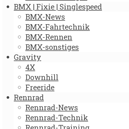
BMX | Fixie | Singlespeed
BMX-News
BMX-Fahrtechnik
BMX-Rennen
BMX-sonstiges
Gravity
4X
Downhill
Freeride
Rennrad
Rennrad-News
Rennrad-Technik
Rennrad-Training