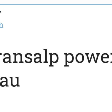
n
Transalp powe
hau