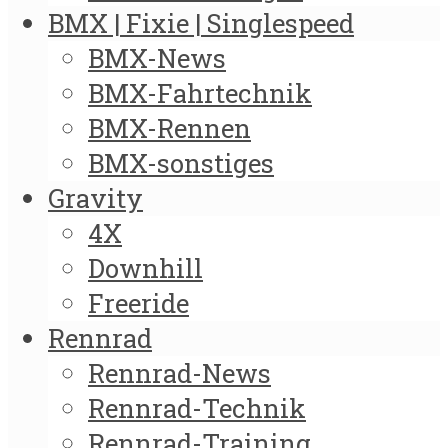
BMX | Fixie | Singlespeed
BMX-News
BMX-Fahrtechnik
BMX-Rennen
BMX-sonstiges
Gravity
4X
Downhill
Freeride
Rennrad
Rennrad-News
Rennrad-Technik
Rennrad-Training