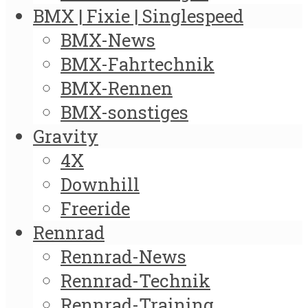
BMX | Fixie | Singlespeed
BMX-News
BMX-Fahrtechnik
BMX-Rennen
BMX-sonstiges
Gravity
4X
Downhill
Freeride
Rennrad
Rennrad-News
Rennrad-Technik
Rennrad-Training