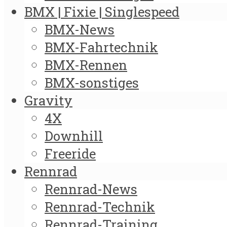
BMX | Fixie | Singlespeed
BMX-News
BMX-Fahrtechnik
BMX-Rennen
BMX-sonstiges
Gravity
4X
Downhill
Freeride
Rennrad
Rennrad-News
Rennrad-Technik
Rennrad-Training