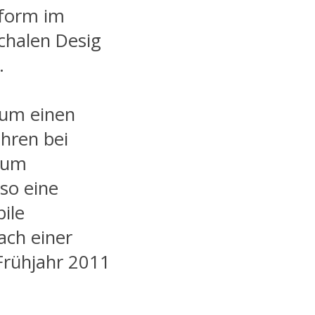
sform im
chalen Desig
.
 um einen
hren bei
aum
so eine
ile
ach einer
Frühjahr 2011