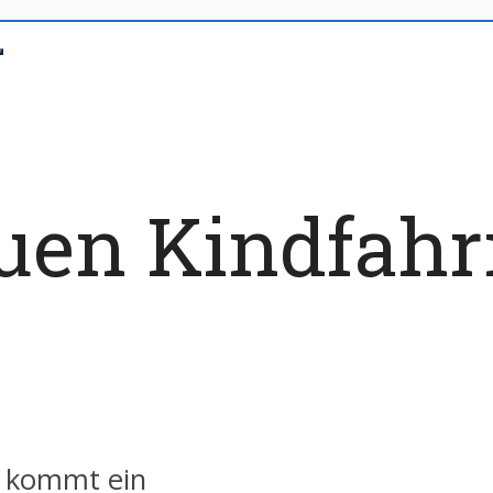
euen Kindfah
G kommt ein