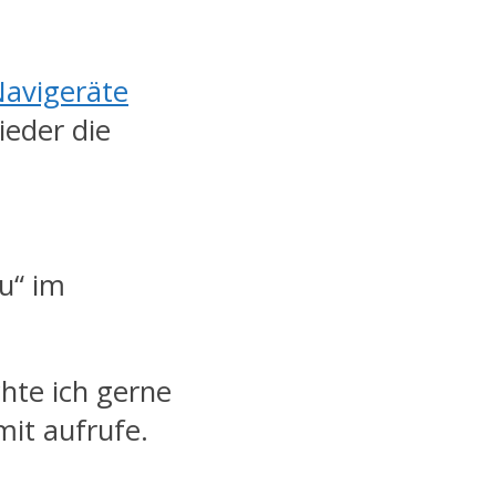
avigeräte
ieder die
au“ im
hte ich gerne
mit aufrufe.