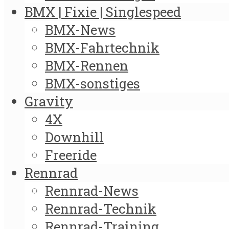
BMX | Fixie | Singlespeed
BMX-News
BMX-Fahrtechnik
BMX-Rennen
BMX-sonstiges
Gravity
4X
Downhill
Freeride
Rennrad
Rennrad-News
Rennrad-Technik
Rennrad-Training