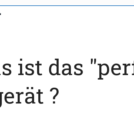
 ist das "per
erät ?