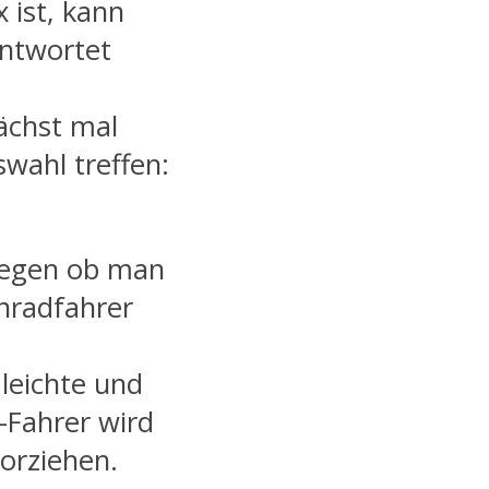
 ist, kann
antwortet
ächst mal
swahl treffen:
tlegen ob man
nradfahrer
leichte und
-Fahrer wird
orziehen.