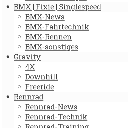
BMX | Fixie | Singlespeed
BMX-News
BMX-Fahrtechnik
BMX-Rennen
BMX-sonstiges
Gravity
4X
Downhill
Freeride
Rennrad
Rennrad-News
Rennrad-Technik
Rennrad-Training