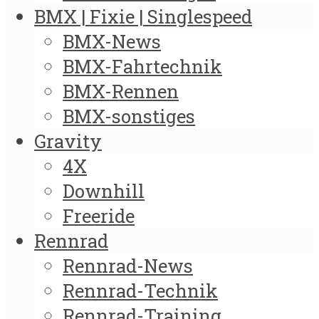
BMX | Fixie | Singlespeed
BMX-News
BMX-Fahrtechnik
BMX-Rennen
BMX-sonstiges
Gravity
4X
Downhill
Freeride
Rennrad
Rennrad-News
Rennrad-Technik
Rennrad-Training