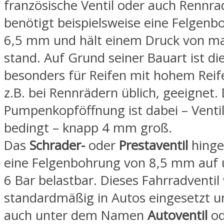
französische Ventil oder auch Rennrad
benötigt beispielsweise eine Felgen
6,5 mm und hält einem Druck von ma
stand. Auf Grund seiner Bauart ist die
besonders für Reifen mit hohem Reif
z.B. bei Rennrädern üblich, geeignet. 
Pumpenkopföffnung ist dabei – Venti
bedingt – knapp 4 mm groß.
Das
Schrader-
oder
Prestaventil
hinge
eine Felgenbohrung von 8,5 mm auf u
6 Bar belastbar. Dieses Fahrradventil
standardmäßig in Autos eingesetzt un
auch unter dem Namen
Autoventil
od