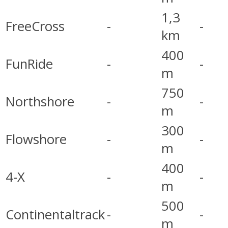
1,3
FreeCross
-
-
km
400
FunRide
-
-
m
750
Northshore
-
-
m
300
Flowshore
-
-
m
400
4-X
-
-
m
500
Continentaltrack
-
-
m