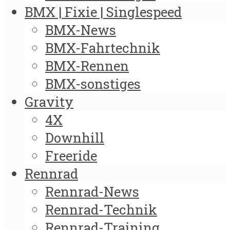
BMX | Fixie | Singlespeed
BMX-News
BMX-Fahrtechnik
BMX-Rennen
BMX-sonstiges
Gravity
4X
Downhill
Freeride
Rennrad
Rennrad-News
Rennrad-Technik
Rennrad-Training