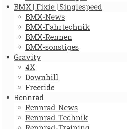
BMX | Fixie | Singlespeed
BMX-News
BMX-Fahrtechnik
BMX-Rennen
BMX-sonstiges
Gravity
4X
Downhill
Freeride
Rennrad
Rennrad-News
Rennrad-Technik
Rennrad-Training