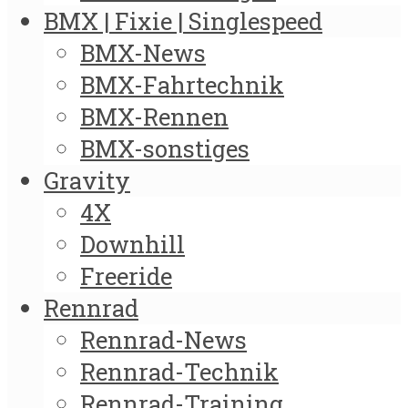
BMX | Fixie | Singlespeed
BMX-News
BMX-Fahrtechnik
BMX-Rennen
BMX-sonstiges
Gravity
4X
Downhill
Freeride
Rennrad
Rennrad-News
Rennrad-Technik
Rennrad-Training