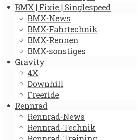
BMX | Fixie | Singlespeed
BMX-News
BMX-Fahrtechnik
BMX-Rennen
BMX-sonstiges
Gravity
4X
Downhill
Freeride
Rennrad
Rennrad-News
Rennrad-Technik
Rennrad-Training