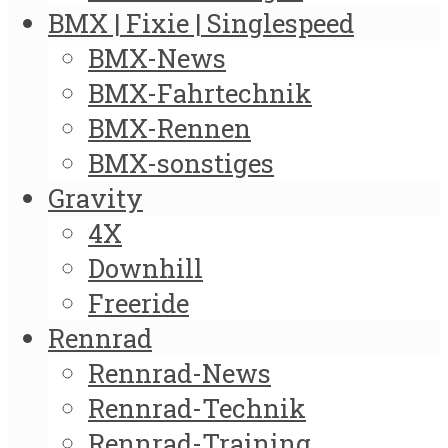
BMX | Fixie | Singlespeed
BMX-News
BMX-Fahrtechnik
BMX-Rennen
BMX-sonstiges
Gravity
4X
Downhill
Freeride
Rennrad
Rennrad-News
Rennrad-Technik
Rennrad-Training