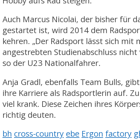
Hobby aufs Rad steigen.
Auch Marcus Nicolai, der bisher für 
gestartet ist, wird 2014 dem Radspo
kehren. „Der Radsport lässt sich mit
angestrebten Studienabschluss nicht
so der U23 Nationalfahrer.
Anja Gradl, ebenfalls Team Bulls, gibt
ihre Karriere als Radsportlerin auf. Zu
viel krank. Diese Zeichen ihres Körpe
richtig deuten.
bh
cross-country
ebe
Ergon
factory
g