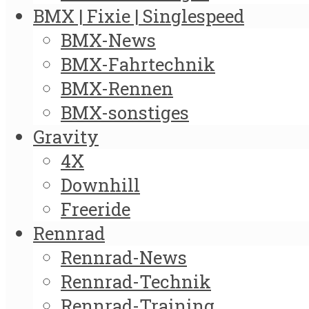
BMX | Fixie | Singlespeed
BMX-News
BMX-Fahrtechnik
BMX-Rennen
BMX-sonstiges
Gravity
4X
Downhill
Freeride
Rennrad
Rennrad-News
Rennrad-Technik
Rennrad-Training