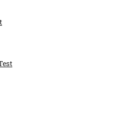
t
Test