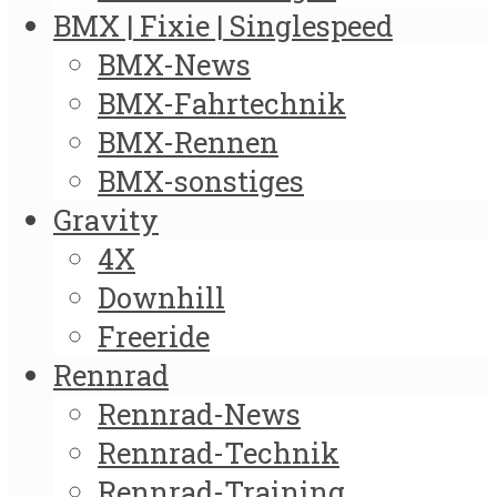
BMX | Fixie | Singlespeed
BMX-News
BMX-Fahrtechnik
BMX-Rennen
BMX-sonstiges
Gravity
4X
Downhill
Freeride
Rennrad
Rennrad-News
Rennrad-Technik
Rennrad-Training