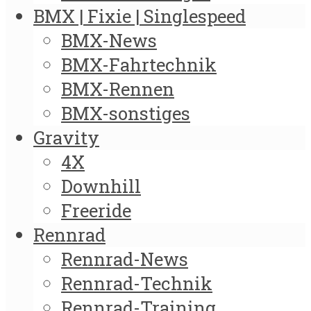
BMX | Fixie | Singlespeed
BMX-News
BMX-Fahrtechnik
BMX-Rennen
BMX-sonstiges
Gravity
4X
Downhill
Freeride
Rennrad
Rennrad-News
Rennrad-Technik
Rennrad-Training