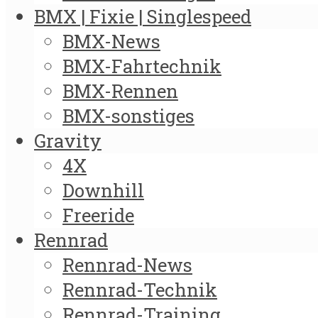
BMX | Fixie | Singlespeed
BMX-News
BMX-Fahrtechnik
BMX-Rennen
BMX-sonstiges
Gravity
4X
Downhill
Freeride
Rennrad
Rennrad-News
Rennrad-Technik
Rennrad-Training