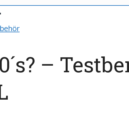
ubehör
0´s? – Testbe
L