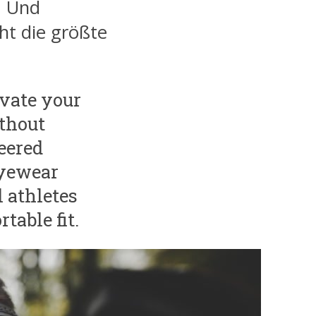
. Und
ht die größte
evate your
ithout
eered
eyewear
 athletes
table fit.