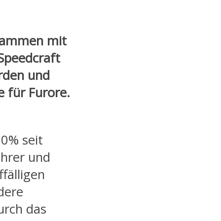
ammen mit
Speedcraft
orden und
e für Furore.
00% seit
ahrer und
fälligen
dere
urch das