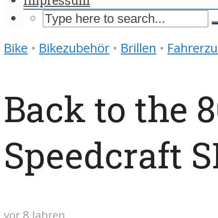
Bike
•
Bikezubehör
•
Brillen
•
Fahrerz
Back to the 8
Speedcraft S
vor 8 Jahren