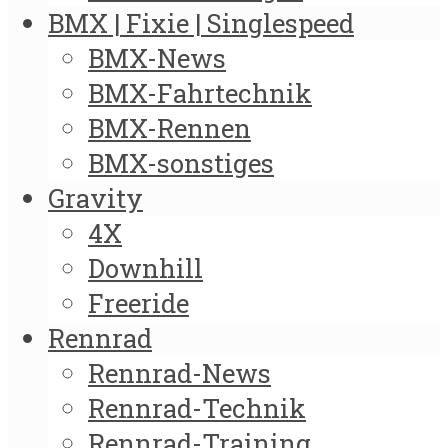
BMX | Fixie | Singlespeed
BMX-News
BMX-Fahrtechnik
BMX-Rennen
BMX-sonstiges
Gravity
4X
Downhill
Freeride
Rennrad
Rennrad-News
Rennrad-Technik
Rennrad-Training