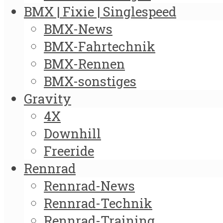
BMX | Fixie | Singlespeed
BMX-News
BMX-Fahrtechnik
BMX-Rennen
BMX-sonstiges
Gravity
4X
Downhill
Freeride
Rennrad
Rennrad-News
Rennrad-Technik
Rennrad-Training