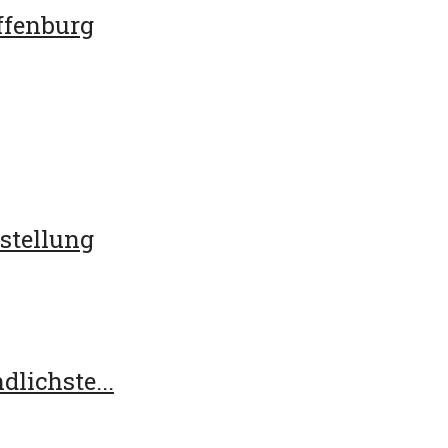
ffenburg
stellung
lichste...