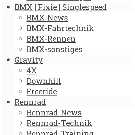
BMX | Fixie | Singlespeed
BMX-News
BMX-Fahrtechnik
BMX-Rennen
BMX-sonstiges
Gravity
4X
Downhill
Freeride
Rennrad
Rennrad-News
Rennrad-Technik
Rennrad-Training