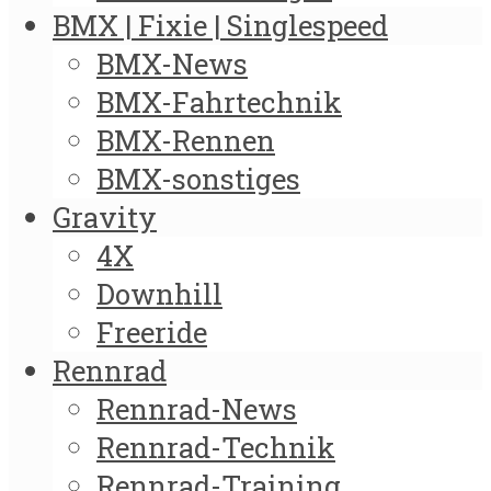
BMX | Fixie | Singlespeed
BMX-News
BMX-Fahrtechnik
BMX-Rennen
BMX-sonstiges
Gravity
4X
Downhill
Freeride
Rennrad
Rennrad-News
Rennrad-Technik
Rennrad-Training