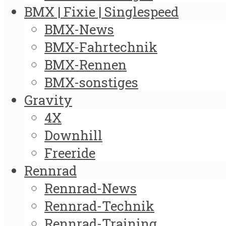
BMX | Fixie | Singlespeed
BMX-News
BMX-Fahrtechnik
BMX-Rennen
BMX-sonstiges
Gravity
4X
Downhill
Freeride
Rennrad
Rennrad-News
Rennrad-Technik
Rennrad-Training