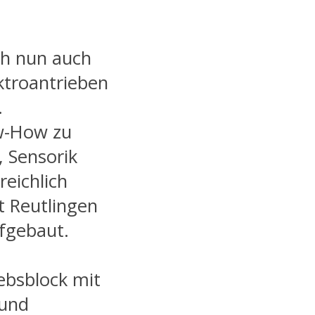
ch nun auch
ektroantrieben
.
w-How zu
, Sensorik
reichlich
 Reutlingen
ufgebaut.
iebsblock mit
 und