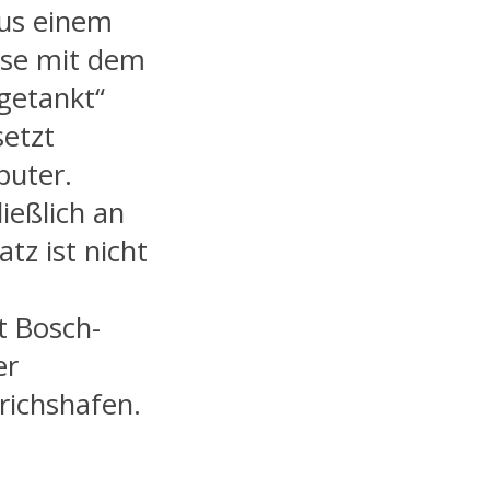
us einem
use mit dem
getankt“
setzt
puter.
ießlich an
tz ist nicht
t Bosch-
er
richshafen.